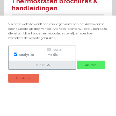
Thermostaten brochures &
handleidingen
Honeywell Round draadloos
Via onze website wordt een cookie geplaatst van het Amerikaanse
bedrijf Google, als deel van de “Analytics”-dienst. Wij gebruiken deze
Bekijk Handleiding
dienst om bij te houden en rapportages te krijgen over hoe
Bekijk Brochure
bezoekers de website gebruiken.
Social
Analytics
media
Honeywell Round + Incomfort
Details
Akkoord
Bekijk Handleiding
Niet akkoord
Honeywell Chronotherm Touch
Bekijk Handleiding
Bekijk Brochure