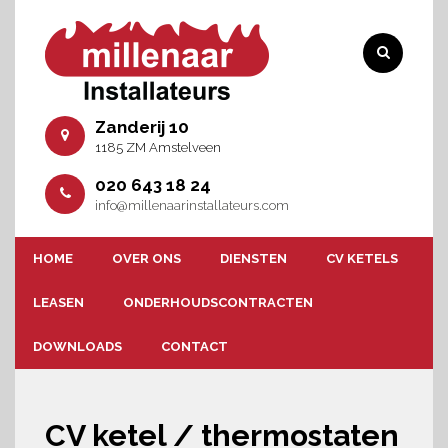
Zanderij 10
1185 ZM Amstelveen
020 643 18 24
info@millenaarinstallateurs.com
HOME
OVER ONS
DIENSTEN
CV KETELS
LEASEN
ONDERHOUDSCONTRACTEN
DOWNLOADS
CONTACT
CV ketel / thermostaten