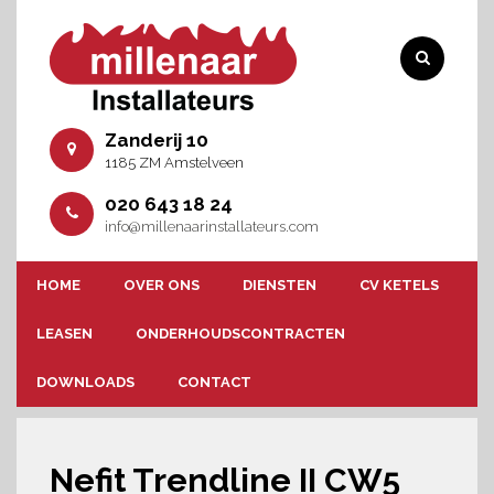
Zanderij 10
1185 ZM Amstelveen
020 643 18 24
info@millenaarinstallateurs.com
HOME
OVER ONS
DIENSTEN
CV KETELS
LEASEN
ONDERHOUDSCONTRACTEN
DOWNLOADS
CONTACT
Nefit Trendline II CW5