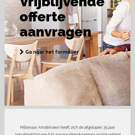
Vrijblijvende
offerte
aanvragen
Ga naar het formulier
Millenaar Amstelveen heeft zich de afgelopen 35 jaar
ontwikkeld tot een full-service dienstverlener op het gebied