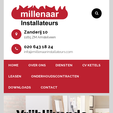
Zanderij 10
1185 ZM Amstelveen
020 643 18 24
info@millenaarinstallateurs.com
HOME
OVER ONS
DIENSTEN
CV KETELS
LEASEN
ONDERHOUDSCONTRACTEN
DOWNLOADS
CONTACT