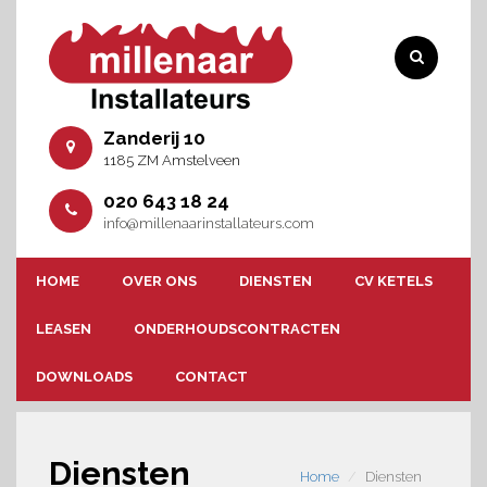
Zanderij 10
1185 ZM Amstelveen
020 643 18 24
info@millenaarinstallateurs.com
HOME
OVER ONS
DIENSTEN
CV KETELS
LEASEN
ONDERHOUDSCONTRACTEN
DOWNLOADS
CONTACT
Diensten
Home
Diensten