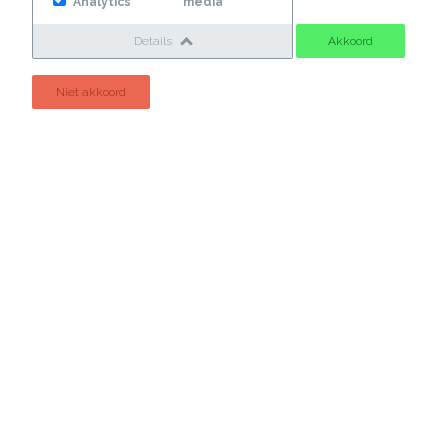
Analytics
media
Details
Akkoord
Niet akkoord