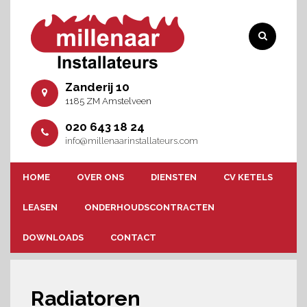
Zanderij 10
1185 ZM Amstelveen
020 643 18 24
info@millenaarinstallateurs.com
HOME
OVER ONS
DIENSTEN
CV KETELS
LEASEN
ONDERHOUDSCONTRACTEN
DOWNLOADS
CONTACT
Radiatoren