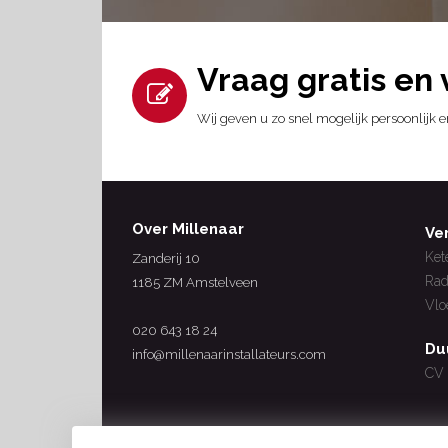
Vraag gratis en 
Wij geven u zo snel mogelijk persoonlijk
Over Millenaar
Ve
Ket
Zanderij 10
Rad
1185 ZM Amstelveen
Vlo
020 643 18 24
Du
info@millenaarinstallateurs.com
CV 