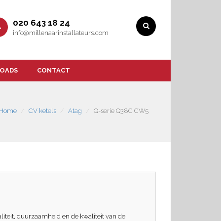
020 643 18 24
info@millenaarinstallateurs.com
OADS
CONTACT
Home
CV ketels
Atag
Q-serie Q38C CW5
iteit, duurzaamheid en de kwaliteit van de