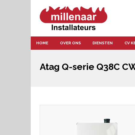
HOME
OVER ONS
DIENSTEN
CV K
Atag Q-serie Q38C C