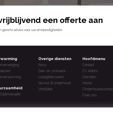
vrijblijvend een offerte aan
 en gericht advies voor uw omstandigheden
rwarming
Overige diensten
Hoofdmenu
elvervanging
Airco
Contact
iatoren
Dak- en zinkwerk
CV ketels
erverwarming
Loodgieterswerk
Diensten
Service & onderhoud
Home
urzaamheid
Ventilatie
Onderhoudscontrac
Optimalisatie
Over ons