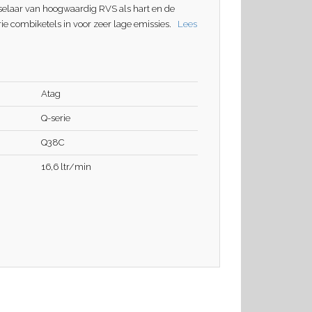
elaar van hoogwaardig RVS als hart en de
ie combiketels in voor zeer lage emissies.
Lees
Atag
Q-serie
Q38C
16,6 ltr/min