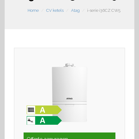
Home
CV ketels
Atag
i-serie i36CZ CW5