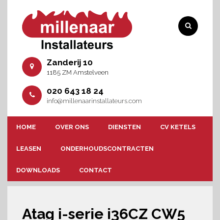
Zanderij 10
1185 ZM Amstelveen
020 643 18 24
info@millenaarinstallateurs.com
HOME
OVER ONS
DIENSTEN
CV KETELS
LEASEN
ONDERHOUDSCONTRACTEN
DOWNLOADS
CONTACT
Atag i-serie i36CZ CW5