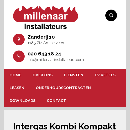
Zanderij 10
1185 ZM Amstelveen
020 643 18 24
info@millenaarinstallateurs.com
HOME
OVER ONS
DIENSTEN
CV KETELS
LEASEN
ONDERHOUDSCONTRACTEN
DOWNLOADS
CONTACT
Intergas Kombi Kompakt