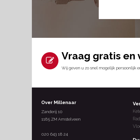
Vraag gratis en 
Wij geven u zo snel mogelijk persoonlijk
Over Millenaar
Ve
Ket
Zanderij 10
Rad
1185 ZM Amstelveen
Vlo
020 643 18 24