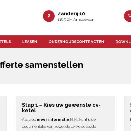
Zanderij 10
1185 ZM Amstelveen
ETELS
LEASEN
ONDERHOUDSCONTRACTEN
DOWNL
fferte samenstellen
Stap 1 – Kies uw gewenste cv-
ketel
Als u op
meer informatie
klikt, kunt u de
documentatie van zowel de cv-ketel als de