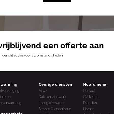
vrijblijvend een offerte aan
 en gericht advies voor uw omstandigheden
rwarming
Overige diensten
Hoofdmenu
elvervanging
Airco
Contact
iatoren
Dak- en zinkwerk
CV ketels
erverwarming
Loodgieterswerk
Diensten
Service & onderhoud
Home