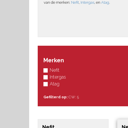
van de merken:
Nefit
,
Intergas
, en
Atag
.
Merken
Nefit
Intergas
Atag
Gefilterd op:
CW: 5
Nefit
Ne