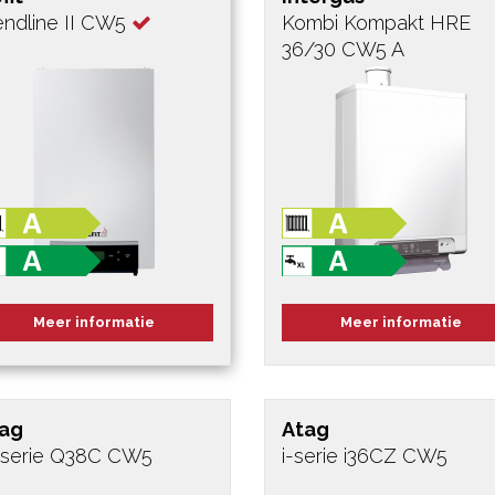
endline II CW5
Kombi Kompakt HRE
36/30 CW5 A
Meer informatie
Meer informatie
ag
Atag
serie Q38C CW5
i-serie i36CZ CW5