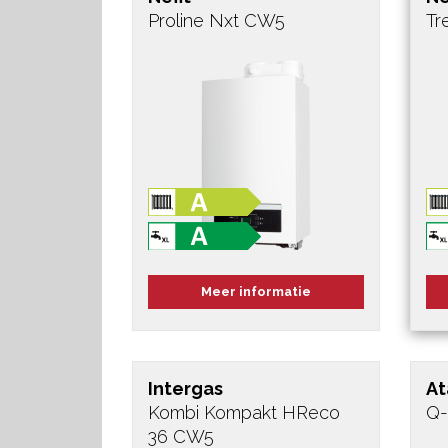
Proline Nxt CW5
Tr
Meer informatie
Intergas
At
Kombi Kompakt HReco
Q-
36 CW5