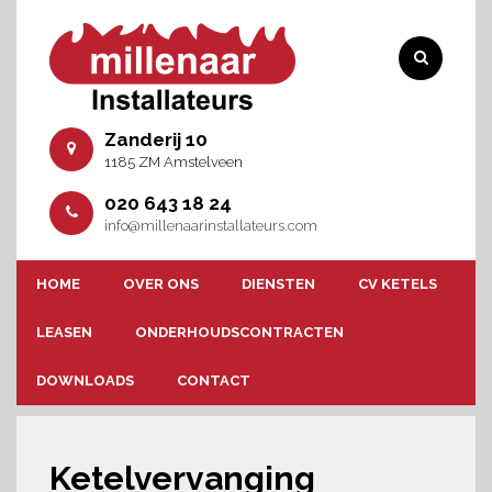
Zanderij 10
1185 ZM Amstelveen
020 643 18 24
info@millenaarinstallateurs.com
HOME
OVER ONS
DIENSTEN
CV KETELS
LEASEN
ONDERHOUDSCONTRACTEN
DOWNLOADS
CONTACT
Ketelvervanging