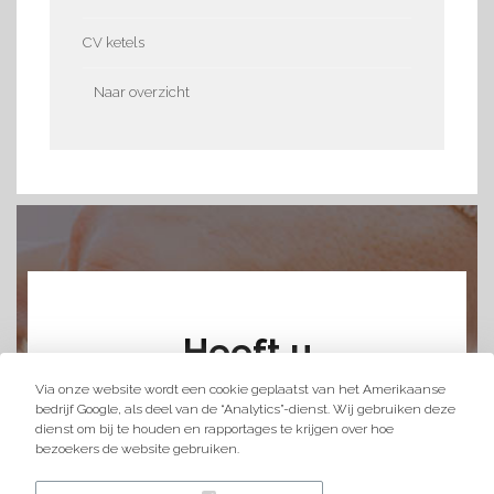
CV ketels
Naar overzicht
Heeft u
vragen?
Via onze website wordt een cookie geplaatst van het Amerikaanse
bedrijf Google, als deel van de “Analytics”-dienst. Wij gebruiken deze
dienst om bij te houden en rapportages te krijgen over hoe
Vul het onderstaande formulier in,
bezoekers de website gebruiken.
wij reageren bijna direct!