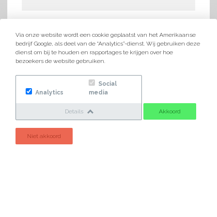
Via onze website wordt een cookie geplaatst van het Amerikaanse
bedrijf Google, als deel van de “Analytics”-dienst. Wij gebruiken deze
dienst om bij te houden en rapportages te krijgen over hoe
bezoekers de website gebruiken.
Social
Analytics
media
Heeft u
vragen?
Details
Akkoord
Vul het onderstaande formulier in,
Niet akkoord
wij reageren bijna direct!