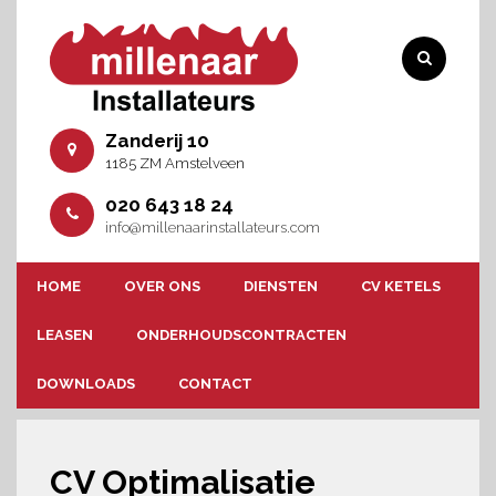
Zanderij 10
1185 ZM Amstelveen
020 643 18 24
info@millenaarinstallateurs.com
HOME
OVER ONS
DIENSTEN
CV KETELS
LEASEN
ONDERHOUDSCONTRACTEN
DOWNLOADS
CONTACT
CV Optimalisatie