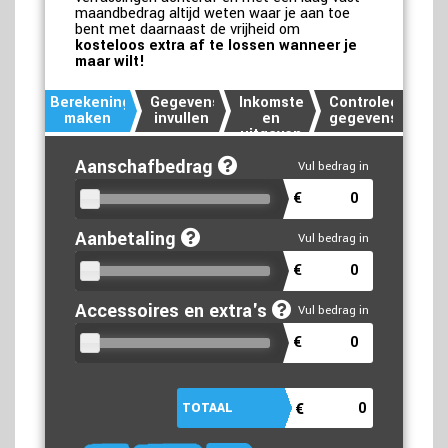
maandbedrag altijd weten waar je aan toe
bent met daarnaast de vrijheid om
kosteloos extra af te lossen wanneer je
maar wilt!
Berekening
Gegevens
Inkomsten
Controleer
maken
invullen
en
gegevens
uitgaven
Aanschafbedrag
€
Aanbetaling
€
Accessoires en extra's
€