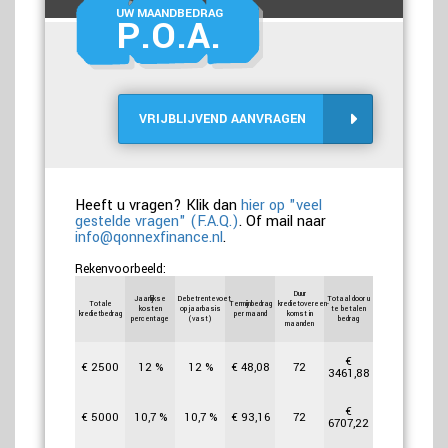
UW MAANDBEDRAG
P.O.A.
VRIJBLIJVEND AANVRAGEN
Heeft u vragen? Klik dan
hier op "veel
gestelde vragen" (F.A.Q.)
. Of mail naar
info@qonnexfinance.nl
.
Rekenvoorbeeld:
Duur
Jaarlijkse
Debetrentevoet
Totaal door u
Totale
Termijnbedrag
kredietovereen-
kosten
op jaarbasis
te betalen
kredietbedrag
per maand
komst in
percentage
(vast)
bedrag
maanden
€
€
2500
12
%
12
%
€
48,08
72
3461,88
€
€
5000
10,7
%
10,7
%
€
93,16
72
6707,22