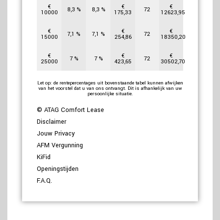
€
€
€
8,3
%
8,3
%
72
10000
175,33
12623,95
€
€
€
7,1
%
7,1
%
72
15000
254,86
18350,20
€
€
€
7
%
7
%
72
25000
423,65
30502,70
Let op: de rentepercentages uit bovenstaande tabel kunnen afwijken
van het voorstel dat u van ons ontvangt. Dit is afhankelijk van uw
persoonlijke situatie.
© ATAG Comfort Lease
Disclaimer
Jouw Privacy
AFM Vergunning
KiFid
Openingstijden
F.A.Q.